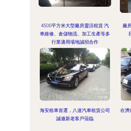
4500平方米大型廠房靈活租賃 汽
廠
車維修、倉儲物流、加工生產等多
行業適用場地誠招合作
海安租車首選，八達汽車租賃公司
在濟
誠邀新老客戶蒞臨