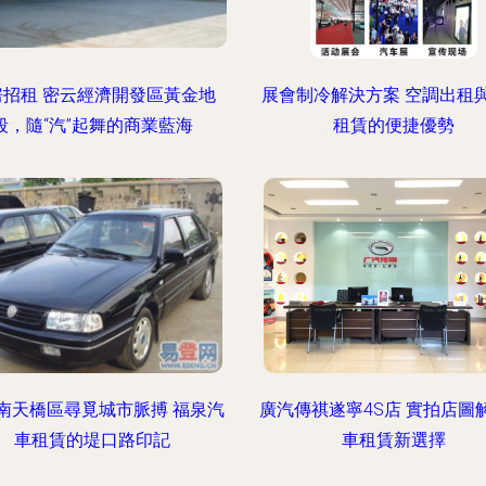
房招租 密云經濟開發區黃金地
展會制冷解決方案 空調出租
段，隨“汽”起舞的商業藍海
租賃的便捷優勢
南天橋區尋覓城市脈搏 福泉汽
廣汽傳祺遂寧4S店 實拍店圖
車租賃的堤口路印記
車租賃新選擇